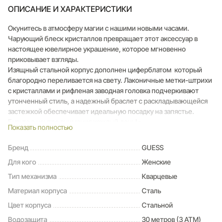
ОПИСАНИЕ И ХАРАКТЕРИСТИКИ
Окунитесь в атмосферу магии с нашими новыми часами.
Чарующий блеск кристаллов превращает этот аксессуар в
настоящее ювелирное украшение, которое мгновенно
приковывает взгляды.
Изящный стальной корпус дополнен циферблатом который
благородно переливается на свету. Лаконичные метки-штрихи
с кристаллами и рифленая заводная головка подчеркивают
утонченный стиль, а надежный браслет с раскладывающейся
застежкой обеспечивает идеальную посадку на запястье.
Будьте в центре внимания каждый день!»
Показать полностью
Бренд
GUESS
Для кого
Женские
Тип механизма
Кварцевые
Материал корпуса
Сталь
Цвет корпуса
Стальной
Водозащита
30 метров (3 ATM)