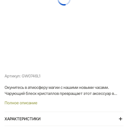
Артикул: GW0746L1
Окунитесь в атмосферу магии с нашими новыми часами.
Чарующий блеск кристаллов превращает этот аксессуар в
настоящее ювелирное украшение, которое мгновенно
Полное описание
приковывает взгляды.
Изящный стальной корпус дополнен циферблатом который
благородно переливается на свету. Лаконичные метки-штрихи
ХАРАКТЕРИСТИКИ
с кристаллами и рифленая заводная головка подчеркивают