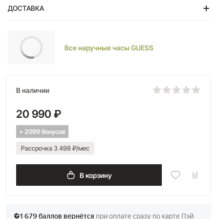
утонченный стиль, а надежный браслет с раскладывающейся
ДОСТАВКА
застежкой обеспечивает идеальную посадку на запястье.
Будьте в центре внимания каждый день!»
Тольятти
Все наручные часы GUESS
В наличии
20 990 ₽
+ 2099 бонусов
Рассрочка 3 498 ₽/мес
В корзину