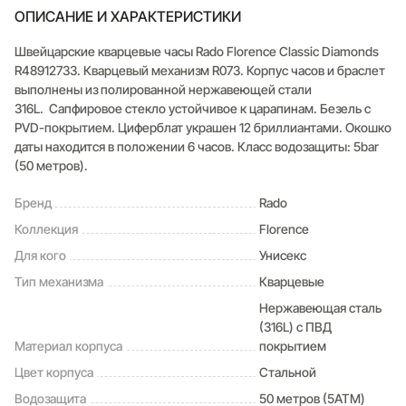
ОПИСАНИЕ И ХАРАКТЕРИСТИКИ
Швейцарские кварцевые часы Rado Florence Classic Diamonds
R48912733. Кварцевый механизм R073. Корпус часов и браслет
выполнены из полированной нержавеющей стали
316L. Сапфировое стекло устойчивое к царапинам. Безель с
PVD-покрытием. Циферблат украшен 12 бриллиантами. Окошко
даты находится в положении 6 часов. Класс водозащиты: 5bar
(50 метров).
Бренд
Rado
Коллекция
Florence
Для кого
Унисекс
Тип механизма
Кварцевые
Нержавеющая сталь
(316L) с ПВД
Материал корпуса
покрытием
Цвет корпуса
Стальной
Водозащита
50 метров (5ATM)