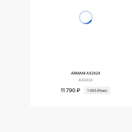
ARMANI AX2424
AX2424
11 790 ₽
1 965 ₽/мес
В корзину