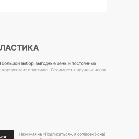
ПЛАСТИКА
м большой выбор, выгодные цены и постоянные
с корпусом из пластика». Стоимость наручных часов
нному номеру 8 (800) 250-20-39 и задавайте любые
Нажимая на «Подписаться», я согласен (-сна)
ься