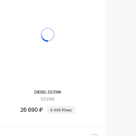
DIESEL DZ2196
DZ2196
26 690 ₽
4 448 ₽/мес
В корзину