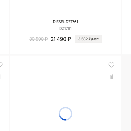
DIESEL DZ1761
DZ1761
21 490 ₽
30 590 ₽
3 582 ₽/мес
В корзину