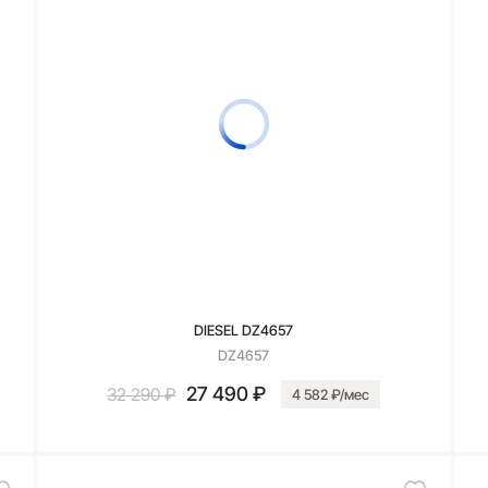
DIESEL DZ4657
DZ4657
27 490 ₽
32 290 ₽
4 582 ₽/мес
В корзину