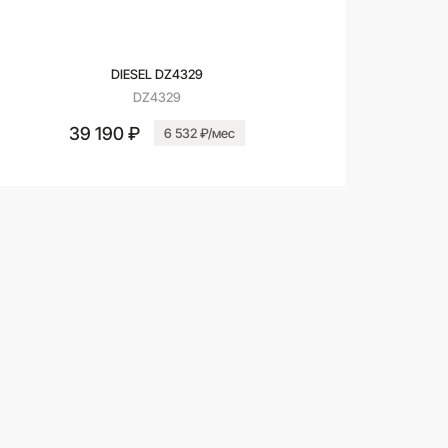
DIESEL DZ4329
DZ4329
39 190 ₽
6 532 ₽/мес
В корзину