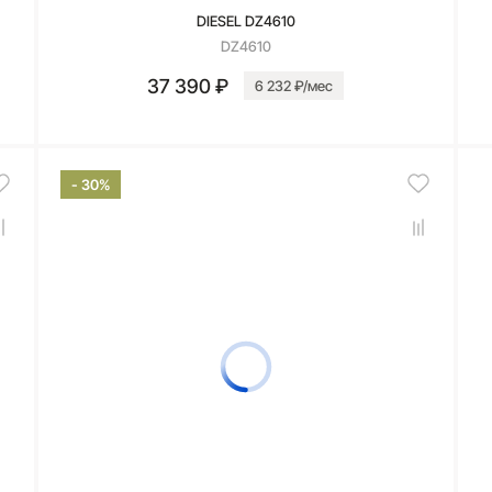
DIESEL DZ4610
DZ4610
37 390 ₽
6 232 ₽/мес
В корзину
- 30%