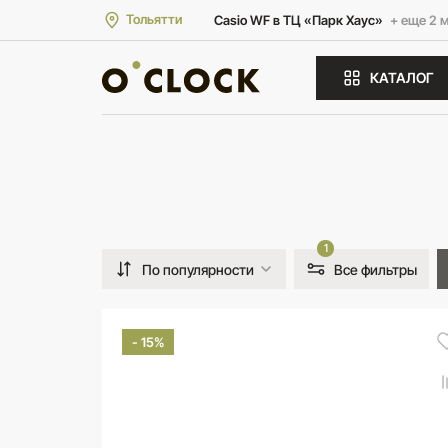
Тольятти
Casio WF в ТЦ «Парк Хаус»
+ еще 2 
КАТАЛОГ
1
По популярности
Все фильтры
- 15%