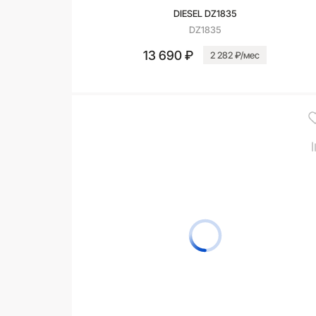
DIESEL DZ1835
DZ1835
13 690 ₽
2 282 ₽/мес
В корзину