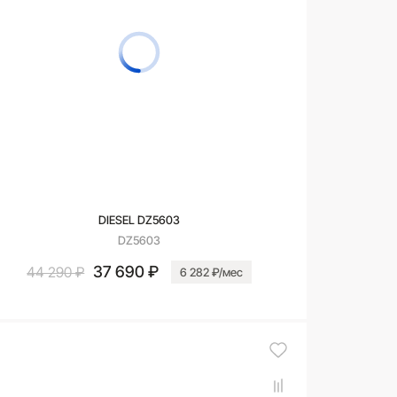
DIESEL DZ5603
DZ5603
37 690 ₽
44 290 ₽
6 282 ₽/мес
В корзину