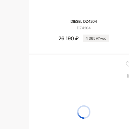
DIESEL DZ4204
DZ4204
26 190 ₽
4 365 ₽/мес
В корзину