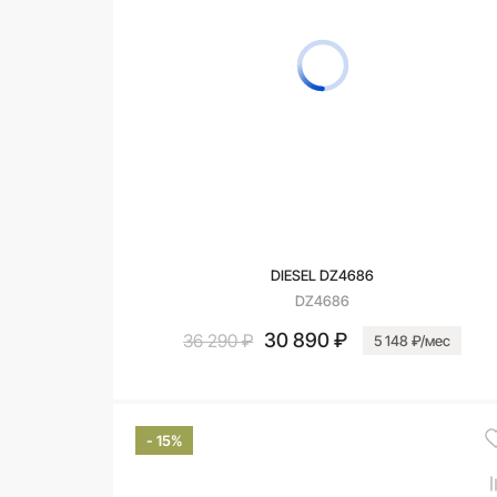
DIESEL DZ4686
DZ4686
30 890 ₽
36 290 ₽
5 148 ₽/мес
В корзину
- 15%