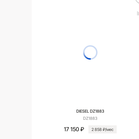
DIESEL DZ1883
DZ1883
17 150 ₽
2 858 ₽/мес