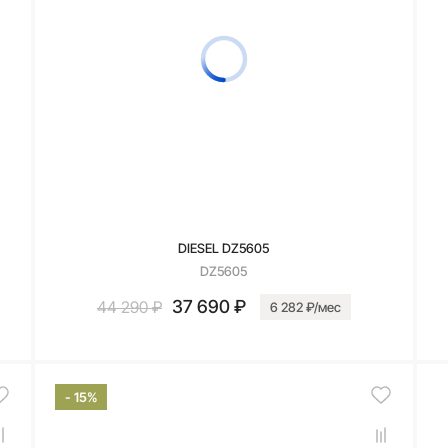
DIESEL DZ5605
DZ5605
37 690 ₽
44 290 ₽
6 282 ₽/мес
В корзину
- 15%