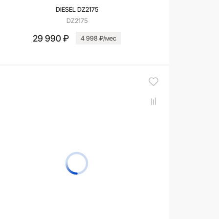
DIESEL DZ2175
DZ2175
29 990 ₽
4 998 ₽/мес
В корзину