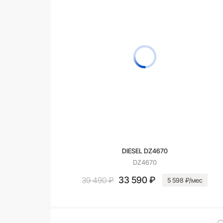
DIESEL DZ4670
DZ4670
33 590 ₽
39 490 ₽
5 598 ₽/мес
В корзину