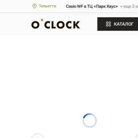
Тольятти
Casio WF в ТЦ «Парк Хаус»
+ еще 2 
КАТАЛОГ