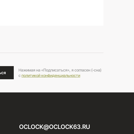
Нажимая на «Подписаться», я согласен (-сна)
ься
c
политикой конфиденциальности
OCLOCK@OCLOCK63.RU