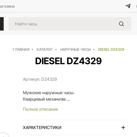
магазина
ГЛАВНАЯ
КАТАЛОГ
НАРУЧНЫЕ ЧАСЫ
DIESEL DZ4329
DIESEL DZ4329
Артикул: DZ4329
Мужские наружные часы.
Кварцевый механизм.
Корпус и браслет из нержавеющей стали с PVD
Полное описание
покрытием.
Черный циферблат защищен минеральным
стеклом.
ХАРАКТЕРИСТИКИ
Водозащита 100 метров.