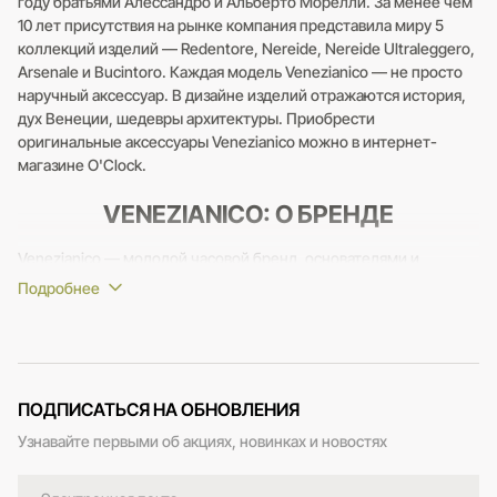
году братьями Алессандро и Альберто Морелли. За менее чем
10 лет присутствия на рынке компания представила миру 5
коллекций изделий — Redentore, Nereide, Nereide Ultraleggero,
Arsenale и Bucintoro. Каждая модель Venezianico — не просто
наручный аксессуар. В дизайне изделий отражаются история,
дух Венеции, шедевры архитектуры. Приобрести
оригинальные аксессуары Venezianico можно в интернет-
магазине O'Clock.
VENEZIANICO: О БРЕНДЕ
Venezianico — молодой часовой бренд, основателями и
идейными вдохновителями которого стали братья Морелли. В
2017 году юноши, будучи студентами университета Ca’Foscari,
реализовали амбициозную идею по созданию наручных
аксессуаров, отражающих дух и историю родного города.
Бизнес был обречен на успех благодаря скрупулезному
ПОДПИСАТЬСЯ НА ОБНОВЛЕНИЯ
подходу Алессандро и Альберто! Перед запуском братья
Узнавайте первыми об акциях, новинках и новостях
провели масштабные исследования в часовой индустрии. Они
изучали потребности покупателей, посещали часовые
мастерские. Молодые люди исследовали успех других