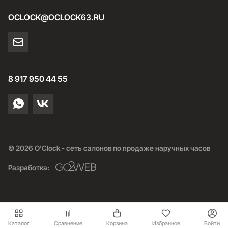
премиум-классу объясняется их особенностями:
OCLOCK@OCLOCK63.RU
Оснащенность высокоточными часовыми механизмами.
Среди них — V5000, Seiko NE57A, Sellita SW200-1, Seiko
NH70A из Швейцарии и Италии;
Гармония форм и пропорций корпуса. Благодаря таким
деталям каждая модель выглядит элегантно, изящно и
8 917 950 44 55
стильно;
Узор «солнечные лучи» из выгравированных линий на
циферблате;
Гравировка исторических сцен,
достопримечательностей Венеции на задних крышках
корпусов часов. Среди изображений — празднование
окончания эпидемии чумы в Венеции в 1576 году,
© 2026 O'Clock - сеть салонов по продаже наручных часов
церковь Иль Реденторе, башни «Арсенале», «Солнечный
камень»;
Разработка:
Применение местных материалов в производстве
аксессуаров. Среди них — кованый карбон, натуральный
перламутр, бронза, латунь, стекло Murano;
Ударопрочные, износостойкие, прозрачные циферблаты
из сапфирового выпуклого стекла;
Каталог
Сравнение
Корзина
Избранное
Войти