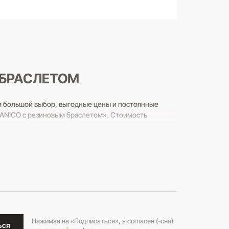
 БРАСЛЕТОМ
м большой выбор, выгодные цены и постоянные
ZIANICO с резиновым браслетом». Стоимость
нному номеру 8 (800) 250-20-39 и задавайте любые
Нажимая на «Подписаться», я согласен (-сна)
ься