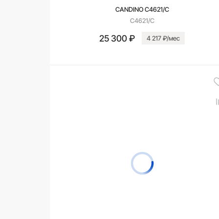
CANDINO C4621/C
C4621/C
25 300 ₽
4 217 ₽/мес
В корзину