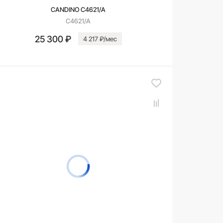
CANDINO C4621/A
C4621/A
25 300 ₽
4 217 ₽/мес
В корзину