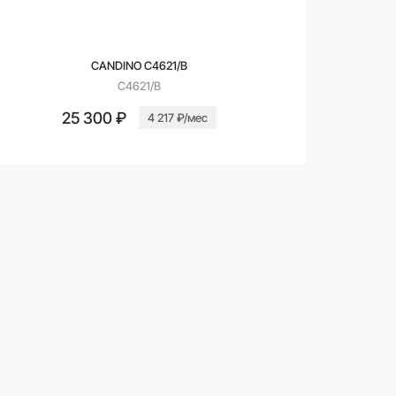
CANDINO C4621/B
C4621/B
25 300 ₽
4 217 ₽/мес
В корзину