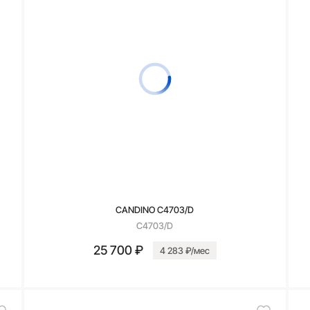
CANDINO C4703/D
C4703/D
25 700 ₽
4 283 ₽/мес
В корзину