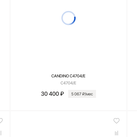
CANDINO C4704/E
C4704/E
30 400 ₽
5 067 ₽/мес
В корзину