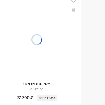
CANDINO C4374/M
C4374/M
27 700 ₽
4 617 ₽/мес