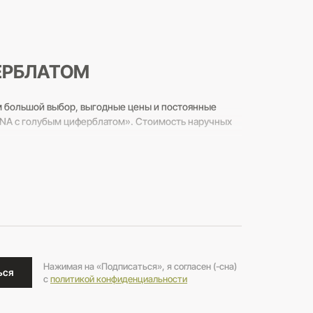
ЕРБЛАТОМ
м большой выбор, выгодные цены и постоянные
TINA с голубым циферблатом». Стоимость наручных
нному номеру 8 (800) 250-20-39 и задавайте любые
Нажимая на «Подписаться», я согласен (-сна)
ься
c
политикой конфиденциальности