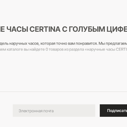
В корзину
Е ЧАСЫ CERTINA С ГОЛУБЫМ ЦИФ
дель наручных часов, которая точно вам понравится. Мы предлагае
шем каталоге вы найдете 0 товаров из раздела «наручные часы CER
льтанты всегда готовы вам помочь! Звоните по бесплатному телефо
Подписат