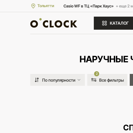
Тольятти
Casio WF в ТЦ «Парк Хаус»
+ еще 2 
КАТАЛОГ
НАРУЧНЫЕ 
2
По популярности
Все фильтры
С