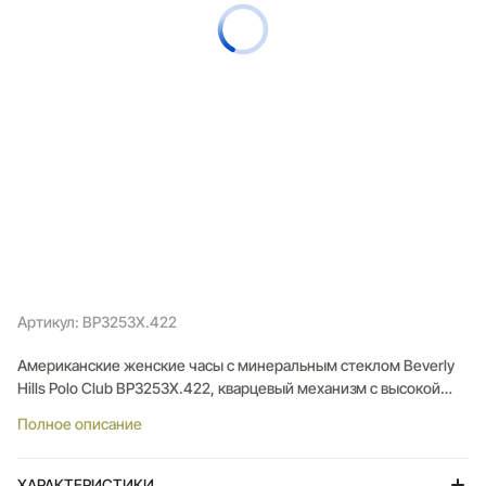
Артикул: BP3253X.422
Американские женские часы с минеральным стеклом Beverly
Hills Polo Club BP3253X.422, кварцевый механизм с высокой
точностью. Класс водозащиты: 50 метров, позволит защитить
Полное описание
корпус от случайных брызг или капель дождя. Корпус часов
изготовлен из стали
ХАРАКТЕРИСТИКИ