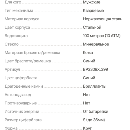
Для кого
Мужские
Тип механизма
Кварцевые
Материал корпуса
Нержавеющая сталь
Цвет корпуса
Стальной
Водозащита
100 метров (10 ATM)
Стекло
Минеральное
Материал браслета/ремешка
Кожа
Цвет браслета/ремешка
Синий
Артикул
BP3308X.399
Цвет циферблата
Синий
Драгоценные камни
Бриллианты
Автоподзавод
Нет
Противоударные
Нет
Источник энергии
От батарейки
Размер циферблата
S (до 36мм)
Форма
Круг