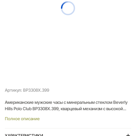
Артикул: BP3308X.399
Американские мужские часы с минеральным стеклом Beverly
Hills Polo Club BP3308X.399, кварцевый механизм с высокой
точностью. Класс водозащиты: 100 метров, позволит защитить
Полное описание
корпус от случайных брызг или капель дождя. Корпус часов
изготовлен из стали.
ХАРАКТЕРИСТИКИ