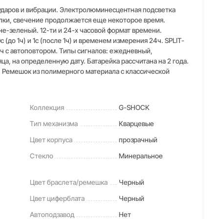
ударов и вибрации. Электролюминесцентная подсветка
опки, свечение продолжается еще некоторое время.
не-зеленый. 12-ти и 24-х часовой формат времени.
 (до 1ч) и 1с (после 1ч) и временем измерения 24ч. SPLIT-
4ч с автоповтором. Типы сигналов: ежедневный,
, на определенную дату. Батарейка рассчитана на 2 года.
. Ремешок из полимерного материала с классической
Коллекция
G-SHOCK
Тип механизма
Кварцевые
Цвет корпуса
прозрачный
Стекло
Минеральное
Цвет браслета/ремешка
Черный
Цвет циферблата
Черный
Автоподзавод
Нет