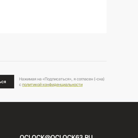
Нажимая на «Подписаться», я согласен (-сна)
ься
c
политикой конфиденциальности
OCLOCK@OCLOCK63.RU