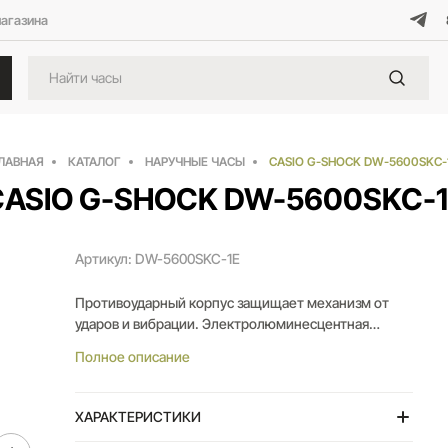
магазина
ЛАВНАЯ
КАТАЛОГ
НАРУЧНЫЕ ЧАСЫ
CASIO G-SHOCK DW-5600SKC-
CASIO G-SHOCK DW-5600SKC-1
Артикул: DW-5600SKC-1E
Противоударный корпус защищает механизм от
ударов и вибрации. Электролюминесцентная
подсветка освещает весь циферблат. После
Полное описание
отпускания кнопки, свечение продолжается еще
некоторое время. Световая индикация сигнала.
Цвет подсветки: сине-зеленый. 12-ти и 24-х
ХАРАКТЕРИСТИКИ
часовой формат времени. Секундомер с двумя