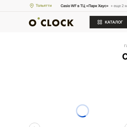
Тольятти
Casio WF в ТЦ «Парк Хаус»
+ еще 2 
КАТАЛОГ
Г