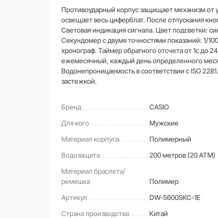
Противоударный корпус защищает механизм от 
освещает весь циферблат. После отпускания кн
Световая индикация сигнала. Цвет подсветки: си
Секундомер с двумя точностями показаний: 1/100с
хронограф. Таймер обратного отсчета от 1с до 2
ежемесячный, каждый день определенного месяца
Водонепроницаемость в соответствии с ISO 2281
застежкой.
Бренд
CASIO
Для кого
Мужские
Материал корпуса
Полимерный
Водозащита
200 метров (20 ATM)
Материал браслета/
ремешка
Полимер
Артикул
DW-5600SKC-1E
Страна производства
Китай