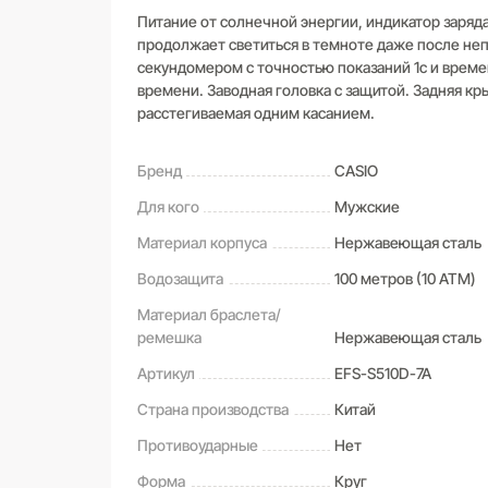
Питание от солнечной энергии, индикатор заряд
продолжает светиться в темноте даже после не
секундомером с точностью показаний 1с и време
времени. Заводная головка с защитой. Задняя к
расстегиваемая одним касанием.
Бренд
CASIO
Для кого
Мужские
Материал корпуса
Нержавеющая сталь
Водозащита
100 метров (10 ATM)
Материал браслета/
ремешка
Нержавеющая сталь
Артикул
EFS-S510D-7A
Страна производства
Китай
Противоударные
Нет
Форма
Круг