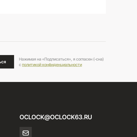
Нажимая на «Подписаться», я согласен (-сна)
ься
c
политикой конфиденциальности
OCLOCK@OCLOCK63.RU