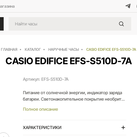
магазина
ГЛАВНАЯ
КАТАЛОГ
НАРУЧНЫЕ ЧАСЫ
CASIO EDIFICE EFS-S510D-7A
CASIO EDIFICE EFS-S510D-7A
Артикул: EFS-S510D-7A
Питание от солнечной энергии, индикатор заряда
батареи. Светонакопительное покрытие необрит
продолжает светиться в темноте даже после
Полное описание
непродолжительного пребывания на свету. Часы-
хронограф с секундомером с точностью показаний
1с и временем измерения 30мин. 12-ти и 24-х
ХАРАКТЕРИСТИКИ
часовой формат времени. Заводная головка с