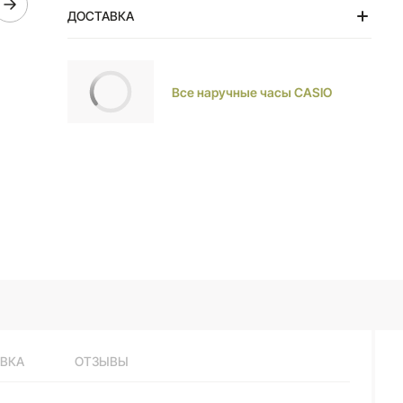
защитой. Задняя крышка с винтовым фиксатором.
ДОСТАВКА
Раскладывающаяся застежка, расстегиваемая
одним касанием.
Тольятти
Все наручные часы CASIO
ВКА
ОТЗЫВЫ