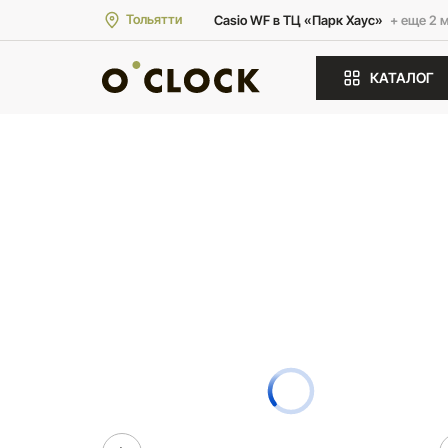
Тольятти
Casio WF в ТЦ «Парк Хаус»
+ еще 2 
КАТАЛОГ