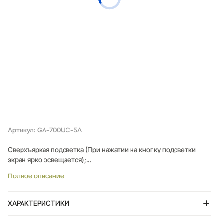
Артикул: GA-700UC-5A
Сверхъяркая подсветка (При нажатии на кнопку подсветки
экран ярко освещается);
Ударопрочность (Ударопрочная конструкция защищает
Полное описание
механизм часов от ударов и вибрации);
Функция мирового времени (Отображение текущего времени
в основных городах и конкретных областях по всему миру);
ХАРАКТЕРИСТИКИ
Функция секундомера- 1/100 сек. - 24 часа (Прошедшее время