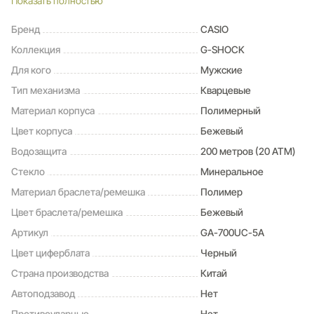
Показать полностью
обратного отсчета напомнят Вам о текущих или особенных
событиях, издав звуковой сигнал в установленное
Бренд
CASIO
время. Время можно предварительно настроить от 1 минуты и
Коллекция
G-SHOCK
до 1 часа. Идеальное решение для людей, которым
необходимо ежедневно принимать лекарства или выполнять
Для кого
Мужские
промежуточные упражнения (тренировки));
Тип механизма
Кварцевые
5 ежедневных будильников (Будильник напомнит Вам о
повторяющихся событиях с помощью звукового сигнала,
Материал корпуса
Полимерный
установленного Вами на определенное время. Вы также
Цвет корпуса
Бежевый
можете активировать почасовой сигнал времени,
Водозащита
200 метров (20 ATM)
сообщающий о каждом полном часе.
Стекло
Минеральное
Материал браслета/ремешка
Полимер
Цвет браслета/ремешка
Бежевый
Артикул
GA-700UC-5A
Цвет циферблата
Черный
Страна производства
Китай
Автоподзавод
Нет
Противоударные
Нет