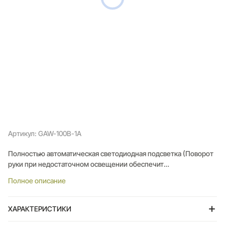
Артикул: GAW-100B-1A
Полностью автоматическая светодиодная подсветка (Поворот
руки при недостаточном освещении обеспечит
автоматическое включение подсветки дисплея);
Полное описание
Ударопрочность (Ударопрочная конструкция защищает
механизм часов от ударов и вибрации);
Солнечный аккумулятор (Аккумулятор, подзаряжаемый от
ХАРАКТЕРИСТИКИ
света обеспечивает питание часов для работы);