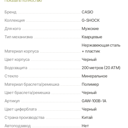
Показать полностью
на местный часовой пояс, часы будут получать радио-сигнал
калибровки, гарантирующий, что они всегда будут показывать
Бренд
CASIO
точное время. В большинстве стран переход летнее и зимнее
Коллекция
G-SHOCK
время также обновляется автоматически);
Неоновый дисплей (Светящееся покрытие обеспечивает
Для кого
Мужские
длительную подсветку в темное время суток после короткого
Тип механизма
Кварцевые
воздействия света);
Функция мирового времени (Отображение текущего времени
Нержавеющая сталь
в основных городах и конкретных областях по всему миру);
Материал корпуса
+ пластик
Функция секундомера - 1/100 сек. - 1 час .
Цвет корпуса
Черный
Водозащита
200 метров (20 ATM)
Стекло
Минеральное
Материал браслета/ремешка
Полимер
Цвет браслета/ремешка
Черный
Артикул
GAW-100B-1A
Цвет циферблата
Черный
Страна производства
Китай
Автоподзавод
Нет