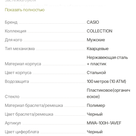
3 года - 1 батарейка (Батарейка обеспечивает часы
Показать полностью
достаточным питанием приблизительно на три года);
Водонепроницаемость (10 Бар) (Идеально подходит
Бренд
CASIO
для плавания с маской и трубкой: часы являются
Коллекция
COLLECTION
водонепроницаемыми до 10 Бар/на глубине до 100 метров.
Значение метров не относится к глубине погружения, но
Для кого
Мужские
относится к атмосферному давлению, используемого в
Тип механизма
Кварцевые
процессе испытания на водонепроницаемость (ISO 2281).
Фактическая глубина погружения не более 5 метров, нажатие
Нержавеющая сталь
кнопок под водой, равно как и открытие переводной коронки
Материал корпуса
+ пластик
запрещено);
Цвет корпуса
Стальной
Водозащита
100 метров (10 ATM)
Пластиковое(органич
Стекло
еское)
Материал браслета/ремешка
Полимер
Цвет браслета/ремешка
Черный
Артикул
MWA-100H-1AVEF
Цвет циферблата
Черный