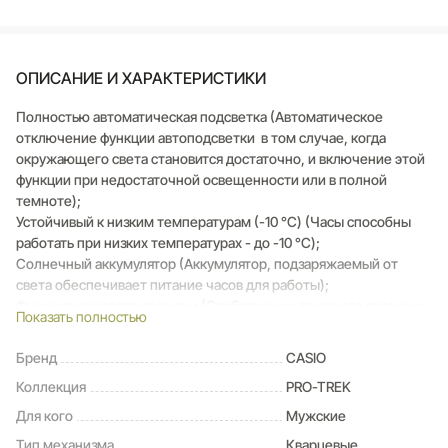
ОПИСАНИЕ И ХАРАКТЕРИСТИКИ
Полностью автоматическая подсветка (Автоматическое
отключение функции автоподсветки в том случае, когда
окружающего света становится достаточно, и включение этой
функции при недостаточной освещенности или в полной
темноте);
Устойчивый к низким температурам (-10 °C) (Часы способны
работать при низких температурах - до -10 °C);
Солнечный аккумулятор (Аккумулятор, подзаряжаемый от
света обеспечивает питание часов для работы);
Функция мирового времени (Отображение текущего времени
Показать полностью
в основных городах и конкретных областях по всему миру);
Барометр (260 / 1.100 hPa) (Специальный датчик измеряет
Бренд
CASIO
давление воздуха (диапазон измерений составляет 260/1100
Коллекция
PRO-TREK
гПа, 1 гПа = 0,75 мм рт. ст. или 1 мм рт. ст. = 1,333 гПа) и
отображает измеренное значение на экране в виде символа.
Для кого
Мужские
Это дает возможность заранее определить изменения погоды);
Тип механизма
Кварцевые