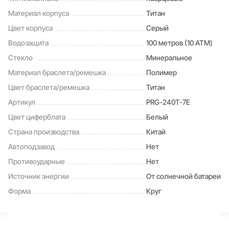
Термометр (-10°C / +60°C) (Датчик измеряет температуру
окружающего воздуха вокруг часов и отображает ее на экране
Материал корпуса
Титан
в градусах °C (диапазон измерений от -10°C до +60°C));
Цвет корпуса
Серый
Цифровой компас .
Водозащита
100 метров (10 ATM)
Стекло
Минеральное
Материал браслета/ремешка
Полимер
Цвет браслета/ремешка
Титан
Артикул
PRG-240T-7E
Цвет циферблата
Белый
Страна производства
Китай
Автоподзавод
Нет
Противоударные
Нет
Источник энергии
От солнечной батареи
Форма
Круг