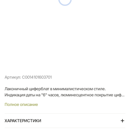
Артикул: C0014101603701
Лаконичный циферблат в минималистическом стиле.
Индикация даты на "6" часов, люминесцентное покрытие цифр,
индексов, часовой и минутной стрелок. Механизм кварцевый,
Полное описание
калибр F06.111
ХАРАКТЕРИСТИКИ