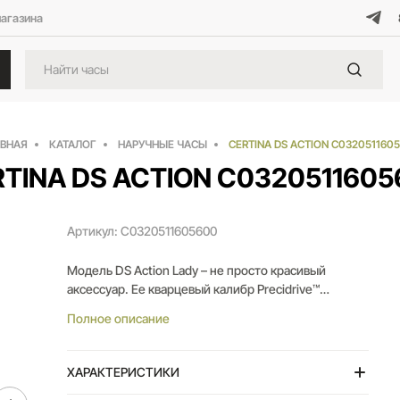
магазина
АВНАЯ
КАТАЛОГ
НАРУЧНЫЕ ЧАСЫ
CERTINA DS ACTION C032051160
TINA DS ACTION C032051160
Артикул: C0320511605600
Модель DS Action Lady – не просто красивый
аксессуар. Ее кварцевый калибр Precidrive™
получил официальный сертификат хронометра
Полное описание
престижного института тестирования COSC.
Кроме того, эти часы обладают
водонепроницаемостью до 20 бар. Не стоит их
ХАРАКТЕРИСТИКИ
недооценивать: изысканный внешний вид – это не