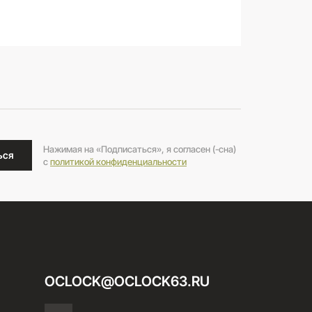
Нажимая на «Подписаться», я согласен (-сна)
ься
c
политикой конфиденциальности
OCLOCK@OCLOCK63.RU