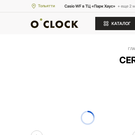
Тольятти
Casio WF в ТЦ «Парк Хаус»
+ еще 2 
КАТАЛОГ
ГЛ
CER