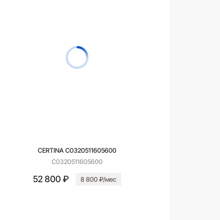
CERTINA C0320511605600
C0320511605600
52 800 ₽
8 800 ₽/мес