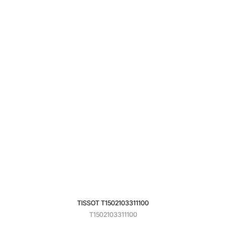
TISSOT T1502103311100
T1502103311100