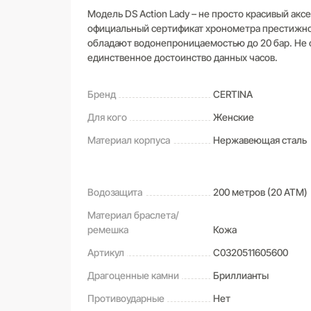
Модель DS Action Lady – не просто красивый аксе
официальный сертификат хронометра престижног
обладают водонепроницаемостью до 20 бар. Не с
единственное достоинство данных часов.
Бренд
CERTINA
Для кого
Женские
Материал корпуса
Нержавеющая сталь
Водозащита
200 метров (20 ATM)
Материал браслета/
ремешка
Кожа
Артикул
C0320511605600
Драгоценные камни
Бриллианты
Противоударные
Нет