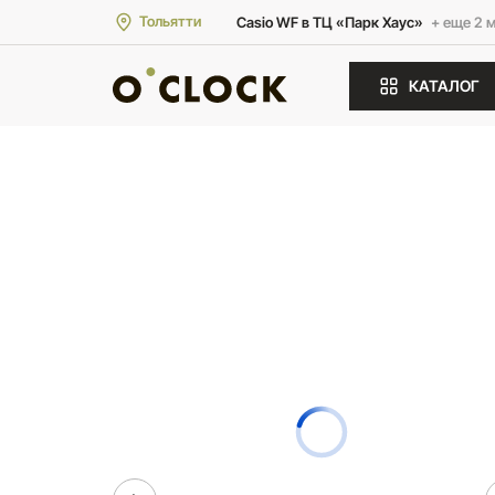
Тольятти
Casio WF в ТЦ «Парк Хаус»
+ еще 2 
КАТАЛОГ