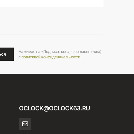
Нажимая на «Подписаться», я согласен (-сна)
ься
c
политикой конфиденциальности
OCLOCK@OCLOCK63.RU