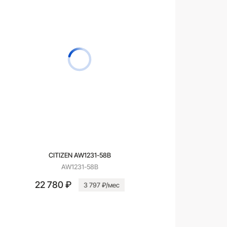
CITIZEN AW1231-58B
AW1231-58B
22 780 ₽
3 797 ₽/мес