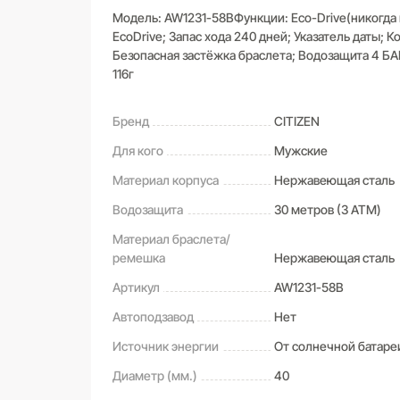
Модель: AW1231-58BФункции: Eco-Drive(никогда 
EcoDrive; Запас хода 240 дней; Указатель даты;
Безопасная застёжка браслета; Водозащита 4 БА
116г
Бренд
CITIZEN
Для кого
Мужские
Материал корпуса
Нержавеющая сталь
Водозащита
30 метров (3 ATM)
Материал браслета/
ремешка
Нержавеющая сталь
Артикул
AW1231-58B
Автоподзавод
Нет
Источник энергии
От солнечной батаре
Диаметр (мм.)
40