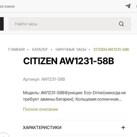
магазина
ГЛАВНАЯ
КАТАЛОГ
НАРУЧНЫЕ ЧАСЫ
CITIZEN AW1231-58B
CITIZEN AW1231-58B
Артикул: AW1231-58B
Модель: AW1231-58BФункции: Eco-Drive(никогда не
требует замены батареи); Кольцевая солнечная
батарея EcoDrive; Запас хода 240 дней; Указатель
Полное описание
даты; Корпус из нержавеющей стали; Минеральное
стекло; Безопасная застёжка браслета;
Водозащита 4 БАР;Толщина корпуса: 9mm; Ширина
ХАРАКТЕРИСТИКИ
корпуса: 40mm;; Вес: 116г