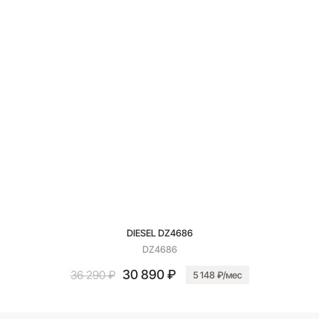
DIESEL DZ4686
DZ4686
30 890 ₽
36 290 ₽
5 148 ₽/мес