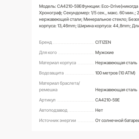
Модель: CA4210-59EФункции: Eco-Drive(никогда н
Хронограф; Секундомер: 1/5 сек., макс. 60 мин.; 
нержавеющей стали; Минеральное стекло; Безоп
корпуса: 13,46mm; Ширина корпуса: 44,8mm; Дли
Бренд
CITIZEN
Для кого
Мужские
Материал корпуса
Нержавеющая сталь
Водозащита
100 метров (10 ATM)
Материал браслета/
ремешка
Нержавеющая сталь
Артикул
CA4210-59E
Автоподзавод
Нет
Источник энергии
От солнечной батаре
САМОВЫВОЗ ИЗ МАГАЗИНА
Оставьте свой отзыв первым