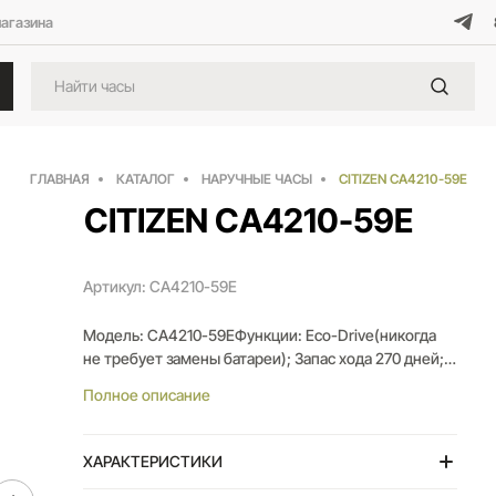
магазина
ГЛАВНАЯ
КАТАЛОГ
НАРУЧНЫЕ ЧАСЫ
CITIZEN CA4210-59E
CITIZEN CA4210-59E
Артикул: CA4210-59E
Модель: CA4210-59EФункции: Eco-Drive(никогда
не требует замены батареи); Запас хода 270 дней;
Хронограф; Секундомер: 1/5 сек., макс. 60 мин.;
Полное описание
24-ех часовой дисплей; Указатель даты; Корпус из
нержавеющей стали; Минеральное стекло;
Безопасная застёжка браслета; Водозащита 10
ХАРАКТЕРИСТИКИ
БАР;Толщина корпуса: 13,46mm; Ширина корпуса: