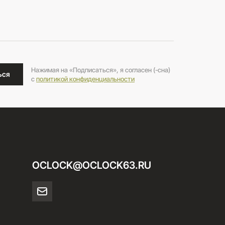
Нажимая на «Подписаться», я согласен (-сна)
ься
c
политикой конфиденциальности
OCLOCK@OCLOCK63.RU