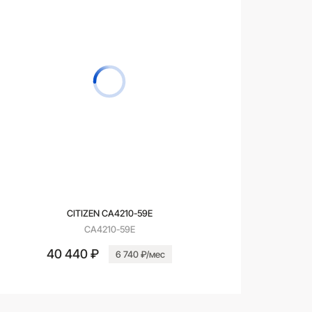
CITIZEN CA4210-59E
CA4210-59E
40 440 ₽
6 740 ₽/мес