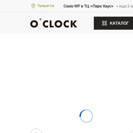
Тольятти
Casio WF в ТЦ «Парк Хаус»
+ еще 2 
КАТАЛОГ