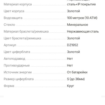
Габаритные размеры
Материал корпуса
сталь+IP покрытие
D 45мм
Цвет корпуса
Золотой
Водозащита
100 метров (10 ATM)
Стекло
Минеральное
Материал браслета/ремешка
Нержавеющая сталь
Цвет браслета/ремешка
Золотой
Артикул
DZ1952
Цвет циферблата
Золотой
Автоподзавод
Нет
Противоударные
Нет
Источник энергии
От батарейки
Размер циферблата
S (до 36мм)
Форма
Круг