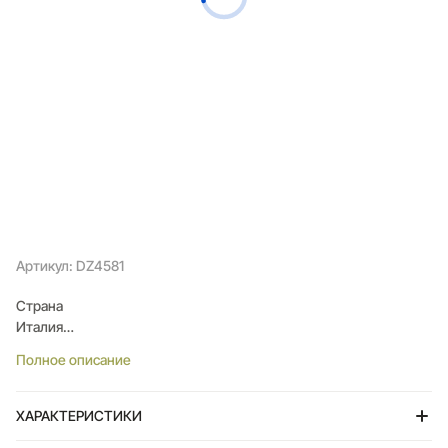
Артикул: DZ4581
Страна
Италия
Тип механизма
Полное описание
кварцевый
Корпус
сталь с частичным IP покрытием
ХАРАКТЕРИСТИКИ
Циферблат