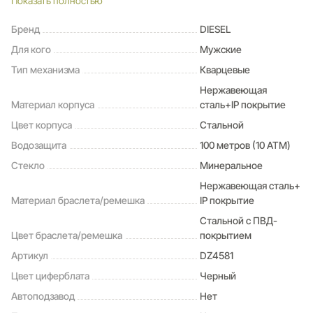
Показать полностью
Водозащита
100WR
Бренд
DIESEL
Подсветка
Для кого
Мужские
люминесцентные стрелки и метки
Стекло
Тип механизма
Кварцевые
минеральное
Нержавеющая
Календарь
Материал корпуса
сталь+IP покрытие
число
Габаритные размеры
Цвет корпуса
Стальной
D 51мм, ширина браслета 26мм
Водозащита
100 метров (10 ATM)
Стекло
Минеральное
Нержавеющая сталь+
Материал браслета/ремешка
IP покрытие
Стальной с ПВД-
Цвет браслета/ремешка
покрытием
Артикул
DZ4581
Цвет циферблата
Черный
Автоподзавод
Нет