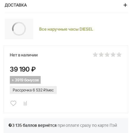
черный
ДОСТАВКА
Браслет
стальной с частичным IP покрытием
Тольятти
Водозащита
100WR
Все наручные часы DIESEL
Подсветка
люминесцентные стрелки и метки
Стекло
минеральное
Нет в наличии
Календарь
число
39 190 ₽
Габаритные размеры
D 51мм, ширина браслета 26мм
+ 3919 бонусов
Рассрочка 6 532 ₽/мес