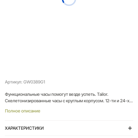
Артикул: GW0389G1
Функциональные часы помогут везде успеть. Tailor.
Скелетонизированные часы с круглым корпусом. 12-ти и 24-х
часовой формат времени. Число и день недели отображаются
Полное описание
на отдельных циферблатах. Кожаный ремешок с классической
застежкой.
ХАРАКТЕРИСТИКИ