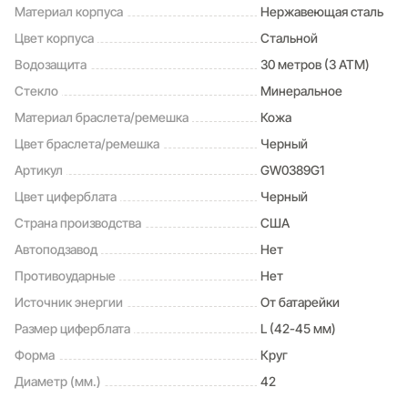
Материал корпуса
Нержавеющая сталь
Цвет корпуса
Стальной
Водозащита
30 метров (3 ATM)
Стекло
Минеральное
Материал браслета/ремешка
Кожа
Цвет браслета/ремешка
Черный
Артикул
GW0389G1
Цвет циферблата
Черный
Страна производства
США
Автоподзавод
Нет
Противоударные
Нет
Источник энергии
От батарейки
Размер циферблата
L (42-45 мм)
Форма
Круг
Диаметр (мм.)
42