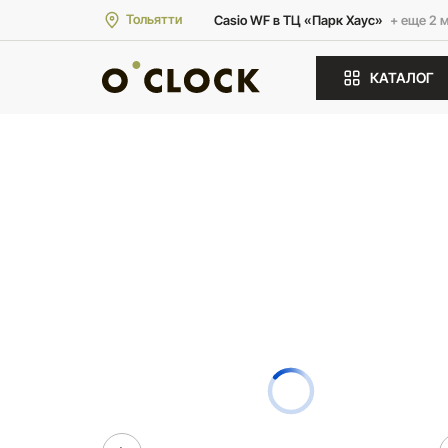
Тольятти
Casio WF в ТЦ «Парк Хаус»
+ еще 2 
КАТАЛОГ