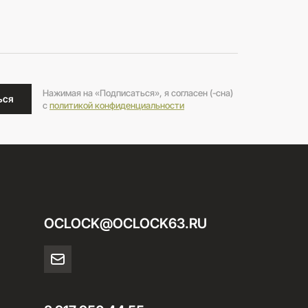
Нажимая на «Подписаться», я согласен (-сна)
ься
c
политикой конфиденциальности
OCLOCK@OCLOCK63.RU