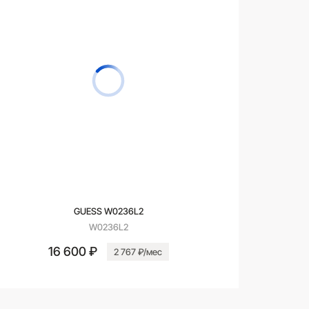
GUESS W0236L2
W0236L2
16 600 ₽
2 767 ₽/мес