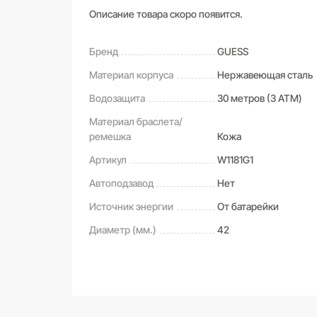
Описание товара скоро появится.
Бренд
GUESS
Материал корпуса
Нержавеющая сталь
Водозащита
30 метров (3 ATM)
Материал браслета/
ремешка
Кожа
Артикул
W1181G1
Автоподзавод
Нет
Источник энергии
От батарейки
Диаметр (мм.)
42
САМОВЫВОЗ ИЗ МАГАЗИНА
Оставьте свой отзыв первым
Дата получения:
сегодня
Стоимость:
Бесплатно