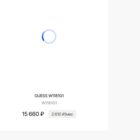
GUESS W1181G1
W1181G1
15 660 ₽
2 610 ₽/мес