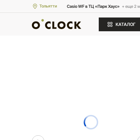
Тольятти
Casio WF в ТЦ «Парк Хаус»
+ еще 2 
КАТАЛОГ