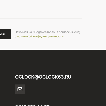
Нажимая на «Подписаться», я согласен (-сна)
ься
c
политикой конфиденциальности
OCLOCK@OCLOCK63.RU