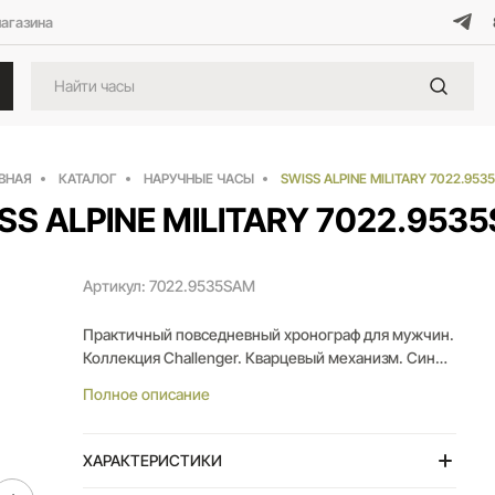
магазина
ВНАЯ
КАТАЛОГ
НАРУЧНЫЕ ЧАСЫ
SWISS ALPINE MILITARY 7022.953
SS ALPINE MILITARY 7022.953
Артикул: 7022.9535SAM
Практичный повседневный хронограф для мужчин.
Коллекция Challenger. Кварцевый механизм. Синий
циферблат с накладными индексами, апертурой
Полное описание
даты на «4 часах». Гильоше из горизонтальных
полос. Часовая и минутная стрелки стиля «ромб».
Элементы индикации с люминесцентным
ХАРАКТЕРИСТИКИ
составом. Синее накладное кольцо на безеле. 42-