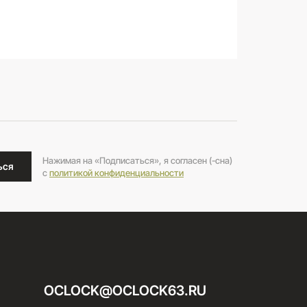
Нажимая на «Подписаться», я согласен (-сна)
ься
c
политикой конфиденциальности
OCLOCK@OCLOCK63.RU