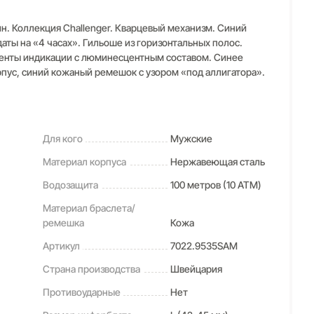
. Коллекция Challenger. Кварцевый механизм. Синий
аты на «4 часах». Гильоше из горизонтальных полос.
менты индикации с люминесцентным составом. Синее
рпус, синий кожаный ремешок с узором «под аллигатора».
Для кого
Мужские
Материал корпуса
Нержавеющая сталь
Водозащита
100 метров (10 ATM)
Материал браслета/
ремешка
Кожа
Артикул
7022.9535SAM
Страна производства
Швейцария
Противоударные
Нет