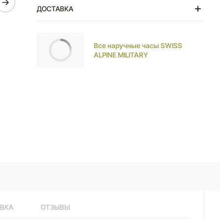
мм стальной корпус, синий кожаный ремешок с
ДОСТАВКА
узором «под аллигатора». Маркировка «Swiss
Made».
Тольятти
Все наручные часы SWISS
ALPINE MILITARY
ВКА
ОТЗЫВЫ