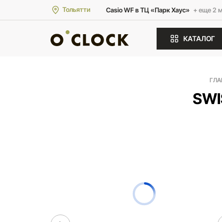
Тольятти
Casio WF в ТЦ «Парк Хаус»
+ еще 2 
КАТАЛОГ
ГЛА
SWI