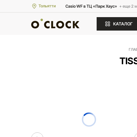
Тольятти
Casio WF в ТЦ «Парк Хаус»
+ еще 2 
КАТАЛОГ
ГЛА
TIS