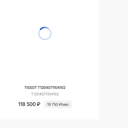
TISSOT T1204071104102
T1204071104102
118 500 ₽
19 750 ₽/мес