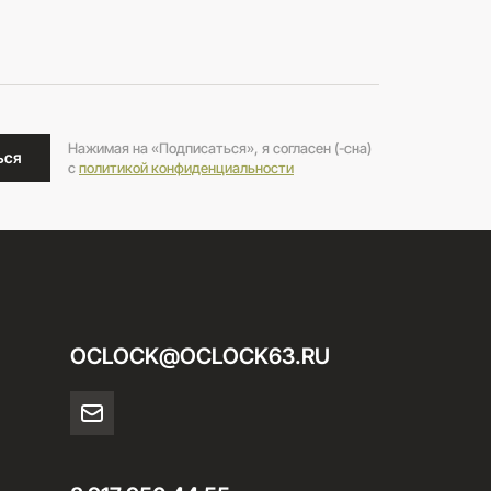
Нажимая на «Подписаться», я согласен (-сна)
ься
c
политикой конфиденциальности
OCLOCK@OCLOCK63.RU