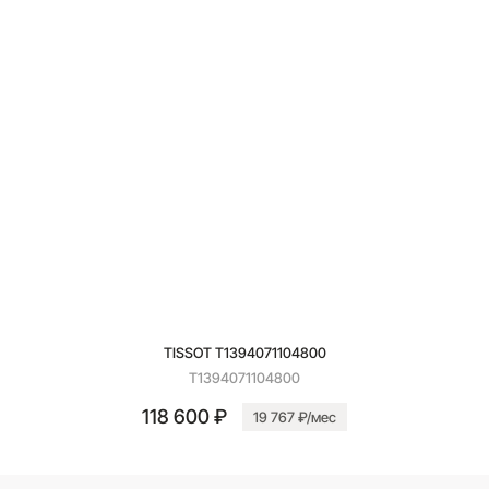
TISSOT T1394071104800
T1394071104800
118 600 ₽
19 767 ₽/мес