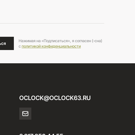
Нажимая на «Подписаться», я согласен (-сна)
ься
c
политикой конфиденциальности
OCLOCK@OCLOCK63.RU