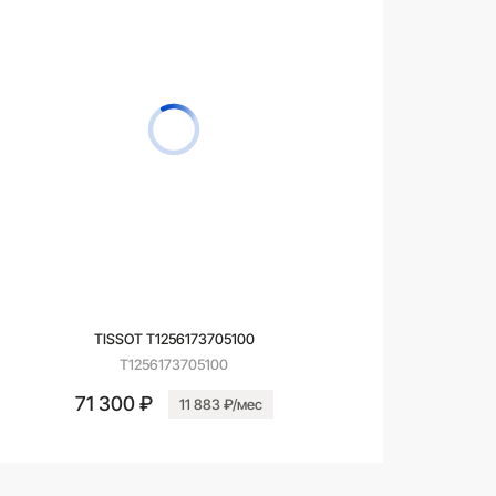
TISSOT T1256173705100
T1256173705100
71 300 ₽
11 883 ₽/мес