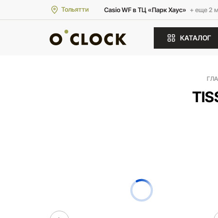
Тольятти
Casio WF в ТЦ «Парк Хаус»
+ еще 2 
КАТАЛОГ
ГЛ
TIS