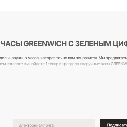
В корзину
ЧАСЫ GREENWICH С ЗЕЛЕНЫМ Ц
дель наручных часов, которая точно вам понравится. Мы предлагае
шем каталоге вы найдете 1 товар из раздела «наручные часы GREE
льтанты всегда готовы вам помочь! Звоните по бесплатному телефо
Подписат