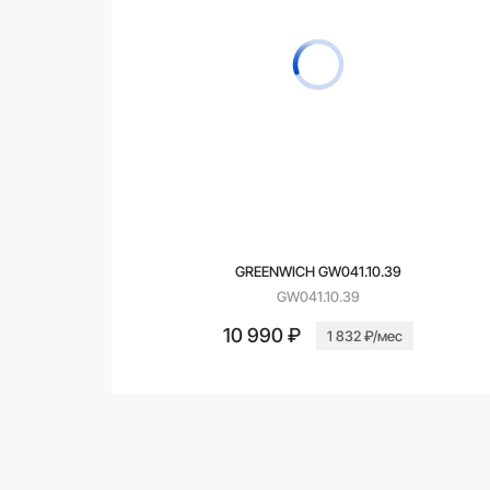
GREENWICH GW041.10.39
GW041.10.39
10 990 ₽
1 832 ₽/мес
В корзину