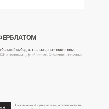
ИФЕРБЛАТОМ
м большой выбор, выгодные цены и постоянные
NWICH с зеленым циферблатом». Стоимость наручных
нному номеру 8 (800) 250-20-39 и задавайте любые
Нажимая на «Подписаться», я согласен (-сна)
ься