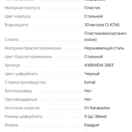
Материал корпуса
Пластик
Цвет корпуса
Стальной
Водозащита
30 метров (3 ATM)
Пластиковое(органич
Стекло
еское)
Материал браслета/ремешка
Нержавеющая сталь
Цвет браслета/ремешка
Стальной
Артикул
A168WEM-2BEF
Цвет циферблата
Черный
Страна производства
Китай
Автоподзавод
Нет
Противоударные
Нет
Источник энергии
От батарейки
Размер циферблата
S (до 36мм)
Форма
Квадрат