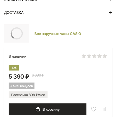
основной или дополнительный циферблат.
ДОСТАВКА
времени. Секундомер с точностью показаний 1/100с и
временем измерения 1ч. SPLIT-хронограф. Батарея рассчитана
Тольятти
на 7 лет. Водонепроницаемость в соответствии с DIN 8310/ISO
2281. Стальная задняя крышка крепится на 4-х винтах. Браслет
Все наручные часы CASIO
с регулируемой застежкой.
В наличии
-19%
6 690 ₽
5 390 ₽
+ 539 бонусов
Рассрочка 898 ₽/мес
В корзину