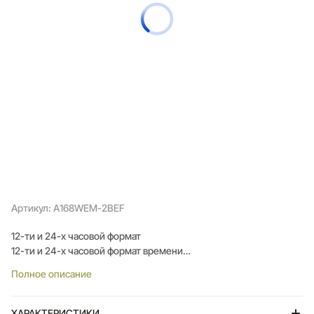
Артикул: A168WEM-2BEF
12-ти и 24-х часовой формат
12-ти и 24-х часовой формат времени
Полное описание
Система отображения времени. В электронных часах
устанавливается нажатием специальной кнопки. В аналоговых
– 24-х часовая шкала может быть нанесена на безель,
ХАРАКТЕРИСТИКИ