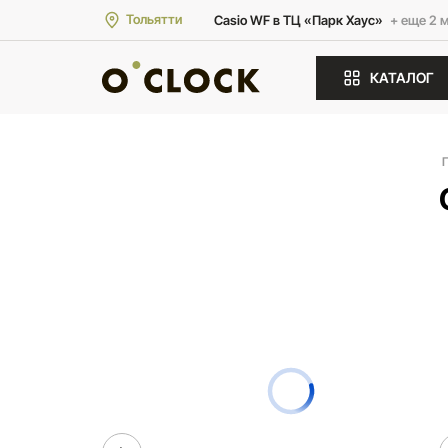
Тольятти
Casio WF в ТЦ «Парк Хаус»
+ еще 2 
КАТАЛОГ