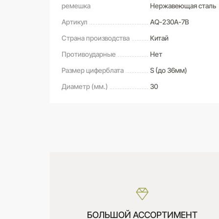
ремешка
Нержавеющая сталь
Артикул
AQ-230A-7B
Страна производства
Китай
Противоударные
Нет
Размер циферблата
S (до 36мм)
Диаметр (мм.)
30
САМОВЫВОЗ ИЗ МАГАЗИНА
Оставьте свой отзыв первым
Дата получения:
сегодня
Стоимость:
Бесплатно
БОЛЬШОЙ АССОРТИМЕНТ