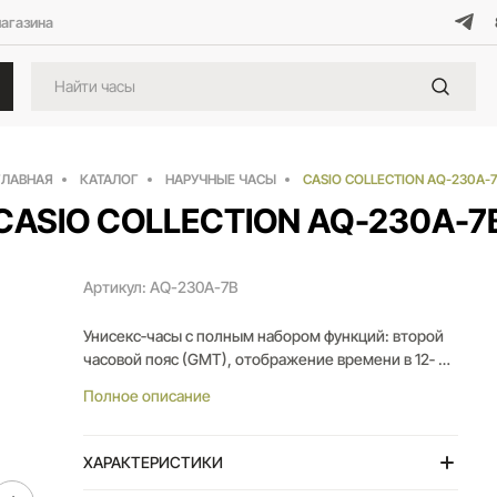
магазина
ГЛАВНАЯ
КАТАЛОГ
НАРУЧНЫЕ ЧАСЫ
CASIO COLLECTION AQ-230A-7
CASIO COLLECTION AQ-230A-7
Артикул: AQ-230A-7B
Унисекс‑часы с полным набором функций: второй
часовой пояс (GMT), отображение времени в 12‑ и
24‑часовом форматах, секундомер с точностью
Полное описание
1/100 с и максимальным временем измерения 1 час,
SPLIT‑хронограф. Циферблат с арабскими цифрами.
Энергопитание — батарея с ресурсом примерно 3
ХАРАКТЕРИСТИКИ
года. Стальной браслет с регулируемой застёжкой.