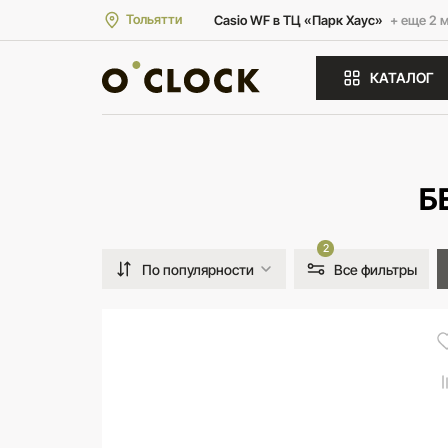
Тольятти
Casio WF в ТЦ «Парк Хаус»
+ еще 2 
КАТАЛОГ
Б
2
По популярности
Все фильтры