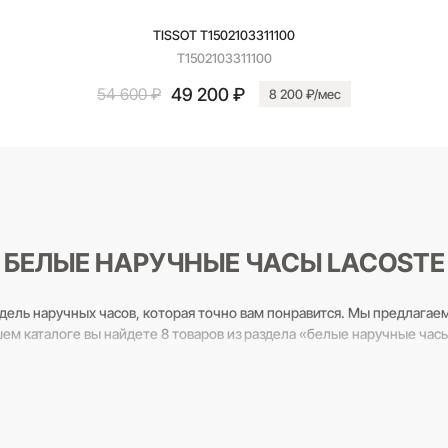
TISSOT T1502103311100
T1502103311100
49 200 ₽
54 600 ₽
8 200 ₽/мес
В корзину
БЕЛЫЕ НАРУЧНЫЕ ЧАСЫ LACOSTE
дель наручных часов, которая точно вам понравится. Мы предлагае
шем каталоге вы найдете 8 товаров из раздела «белые наручные ча
льтанты всегда готовы вам помочь! Звоните по бесплатному телефо