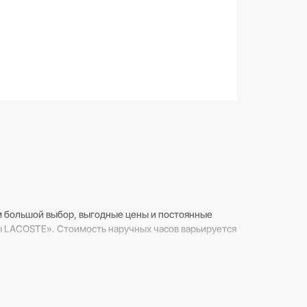
м большой выбор, выгодные цены и постоянные
сы LACOSTE». Стоимость наручных часов варьируется
нному номеру 8 (800) 250-20-39 и задавайте любые