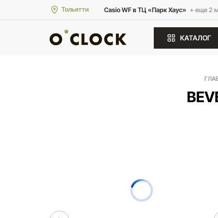
Тольятти
Casio WF в ТЦ «Парк Хаус»
+ еще 2 
КАТАЛОГ
ГЛА
BEV