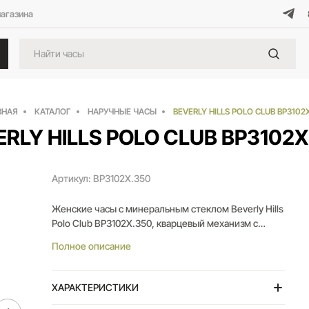
магазина
ВНАЯ
КАТАЛОГ
НАРУЧНЫЕ ЧАСЫ
BEVERLY HILLS POLO CLUB BP3102
ERLY HILLS POLO CLUB BP3102X
Артикул: BP3102X.350
Женские часы с минеральным стеклом Beverly Hills
Polo Club BP3102X.350, кварцевый механизм с
высокой точностью. Класс водозащиты: 50 метров,
Полное описание
позволит защитить корпус от случайных брызг или
капель дождя. Корпус часов изготовлен из стали c
IP-покрытием черного цвета. Стальной браслет с
ХАРАКТЕРИСТИКИ
дополнительными керамическими элементами.