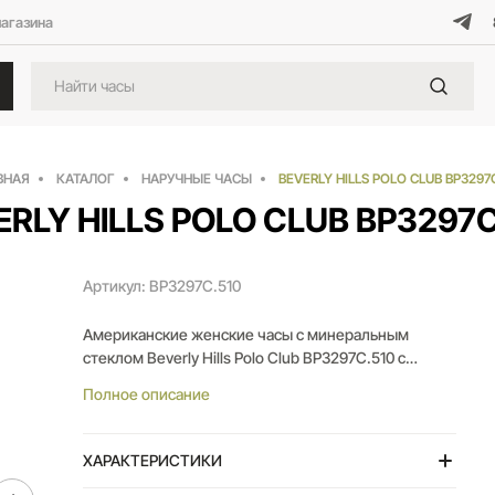
магазина
ВНАЯ
КАТАЛОГ
НАРУЧНЫЕ ЧАСЫ
BEVERLY HILLS POLO CLUB BP3297
ERLY HILLS POLO CLUB BP3297C
Артикул: BP3297C.510
Американские женские часы с минеральным
стеклом Beverly Hills Polo Club BP3297C.510 с
минеральным стеклом, кварцевый механизм с
Полное описание
высокой точностью. Класс водозащиты: 50 метров,
позволит защитить корпус от случайных брызг или
капель дождя. Корпус и браслет часов изготовлены
ХАРАКТЕРИСТИКИ
из стали, с частичным IP-покрытием, розового