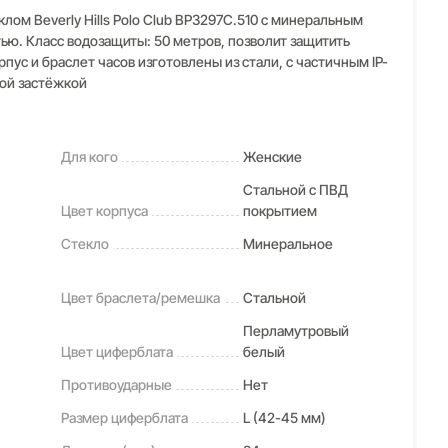
ом Beverly Hills Polo Club BP3297C.510 с минеральным
ью. Класс водозащиты: 50 метров, позволит защитить
пус и браслет часов изготовлены из стали, с частичным IP-
ной застёжкой
Для кого
Женские
Стальной с ПВД
Цвет корпуса
покрытием
Стекло
Минеральное
Цвет браслета/ремешка
Стальной
Перламутровый
Цвет циферблата
белый
Противоударные
Нет
Размер циферблата
L (42-45 мм)