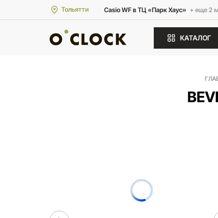
Тольятти
Casio WF в ТЦ «Парк Хаус»
+ еще 2 
КАТАЛОГ
ГЛА
BEV