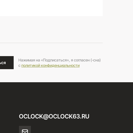
Нажимая на «Подписаться», я согласен (-сна)
ься
c
политикой конфиденциальности
OCLOCK@OCLOCK63.RU