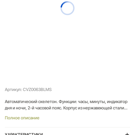
Артикул: CVZ0063BLMS
Автоматический скелетон. Функции: часы, минуты, индикатор
дня и ночи, 2-й часовой пояс. Корпус из нержавеющей стали
316L.Сапфировое стекло. Синий циферблат. Вороненые винты.
Полное описание
Стальной браслет с раскладывающейся застежкой.
ХАРАКТЕРИСТИКИ