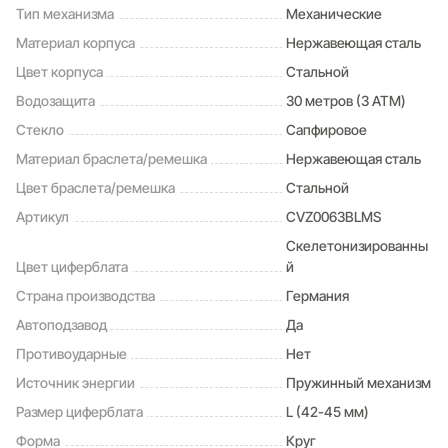
Тип механизма
Механические
Материал корпуса
Нержавеющая сталь
Цвет корпуса
Стальной
Водозащита
30 метров (3 ATM)
Стекло
Сапфировое
Материал браслета/ремешка
Нержавеющая сталь
Цвет браслета/ремешка
Стальной
Артикул
CVZ0063BLMS
Скелетонизированны
Цвет циферблата
й
Страна производства
Германия
Автоподзавод
Да
Противоударные
Нет
Источник энергии
Пружинный механизм
Размер циферблата
L (42-45 мм)
Форма
Круг