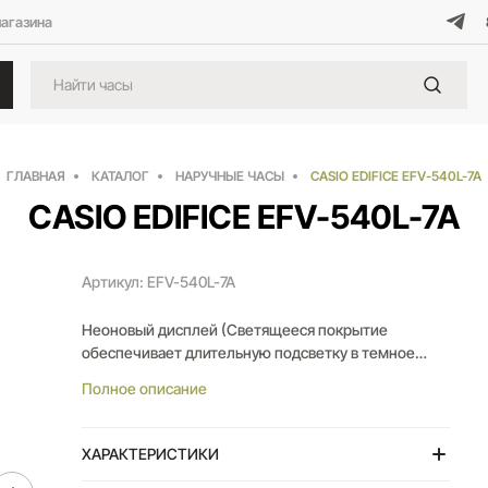
магазина
ГЛАВНАЯ
КАТАЛОГ
НАРУЧНЫЕ ЧАСЫ
CASIO EDIFICE EFV-540L-7A
CASIO EDIFICE EFV-540L-7A
Артикул: EFV-540L-7A
Неоновый дисплей (Светящееся покрытие
обеспечивает длительную подсветку в темное
время суток после короткого воздействия света);
Полное описание
Дисплей с датой (На дисплее отображается
текущая дата);
Функция секундомера - 1/10 сек. - 1 час
ХАРАКТЕРИСТИКИ
(Прошедшее время, время прохождения круга и