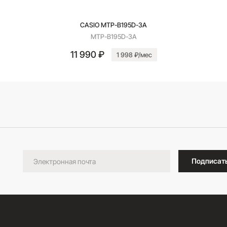
CASIO MTP-B195D-3A
MTP-B195D-3A
11 990 ₽
1 998 ₽/мес
В корзину
Подписат