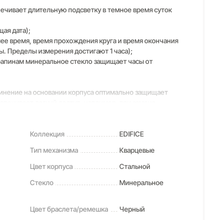
чивает длительную подсветку в темное время суток
ая дата);
дшее время, время прохождения круга и время окончания
ы. Пределы измерения достигают 1 часа);
рапинам минеральное стекло защищает часы от
инение на основании корпуса оптимально защищает
спечивает легкий доступ, например, при замене
кокачественной натуральной кожи сочетает в себе
Коллекция
EDIFICE
асы достаточным питанием приблизительно на три года);
Тип механизма
Кварцевые
Цвет корпуса
Стальной
Стекло
Минеральное
Цвет браслета/ремешка
Черный