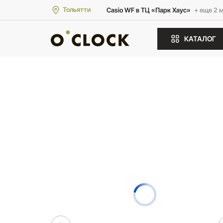
Тольятти
Casio WF в ТЦ «Парк Хаус»
+ еще 2 
КАТАЛОГ