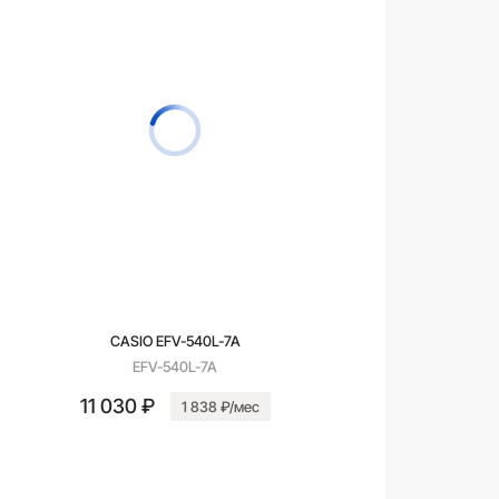
CASIO EFV-540L-7A
EFV-540L-7A
11 030 ₽
1 838 ₽/мес