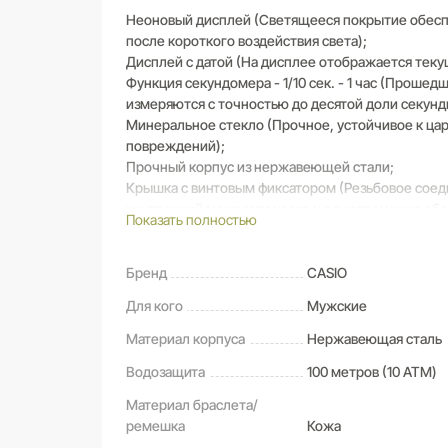
Неоновый дисплей (Светящееся покрытие обеспе
после короткого воздействия света);
Дисплей с датой (На дисплее отображается текущ
Функция секундомера - 1/10 сек. - 1 час (Проше
измеряются с точностью до десятой доли секунд
Минеральное стекло (Прочное, устойчивое к ца
повреждений);
Прочный корпус из нержавеющей стали;
Крышка с винтовым фиксатором (Резьбовое соед
внутренний механизм часов и одновременно обе
Показать полностью
аккумулятора);
Ремешок из натуральной кожи (Ремешок из высо
долговечность, стиль и максимальный комфорт);
Бренд
CASIO
3 года - 1 батарейка (Батарейка обеспечивает ч
Для кого
Мужские
Водонепроницаемость (10 Бар)
Материал корпуса
Нержавеющая сталь
Водозащита
100 метров (10 ATM)
Материал браслета/
ремешка
Кожа