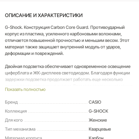
ОПИСАНИЕ И ХАРАКТЕРИСТИКИ
G-Shock. Конструкция Carbon Core Guard. Противоударный
корпус из пластика, усиленного карбоновыми волокнами,
отличается повышенной прочностью и меньшим весом. Этот
материал также защищает внутренний модуль от ударов,
деформации и повреждений.
Двойная подсветка обеспечивает одновременное освещение
циферблата и ЖК-дисплеев светодиодом. Благодаря функции
задержки подсветка продолжает работать еще несколько
секунд после отпускания кнопки. Время послесвечения можно
Показать полностью
настроить на 1,5 или 3 секунды. Цвет подсветки — белый.
Светонакопительное покрытие Neobrite обеспечивает
Бренд
CASIO
длительное свечение в темноте даже после кратковременного
Коллекция
G-SHOCK
воздействия света.
Для кого
Женские
- 12-ти и 24-х часовой формат времени.
Тип механизма
Кварцевые
- Секундомер с двумя точностями показаний: 1/100с (до 1ч) и 1с
(после 1ч), время измерения — 24ч.
Материал корпуса
Карбон