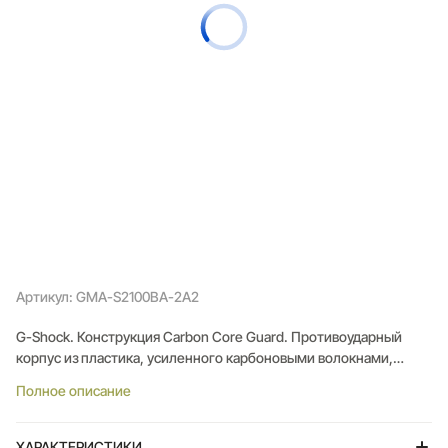
Артикул: GMA-S2100BA-2A2
G-Shock. Конструкция Carbon Core Guard. Противоударный
корпус из пластика, усиленного карбоновыми волокнами,
отличается повышенной прочностью и меньшим весом. Этот
Полное описание
материал также защищает внутренний модуль от ударов,
деформации и повреждений.
ХАРАКТЕРИСТИКИ