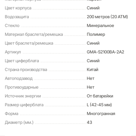
- SPLIT-хронограф.
Цвет корпуса
Синий
- Таймер обратного отсчета от 1с до 24ч.
Водозащита
200 метров (20 ATM)
- Мировое время – 48 городов (31 часовой пояс), всемирное
координированное время (UTC).
Стекло
Минеральное
- Функция включения/отключения летнего времени.
Материал браслета/ремешка
Полимер
- Ретроградный указатель для недели.
Цвет браслета/ремешка
Синий
- Функции отключения/включения звука и перемещения
стрелок для удобного просмотра информации на цифровых
Артикул
GMA-S2100BA-2A2
дисплеях.
Цвет циферблата
Синий
- Батарея рассчитана на 3 года.
- Водонепроницаемость в соответствии с ISO 2281.
Страна производства
Китай
- Ремешок из полимерного материала с классической
Автоподзавод
Нет
застежкой и системой быстрой замены.
Противоударные
Нет
Источник энергии
От батарейки
Размер циферблата
L (42-45 мм)
Форма
Многогранная
Диаметр (мм.)
43