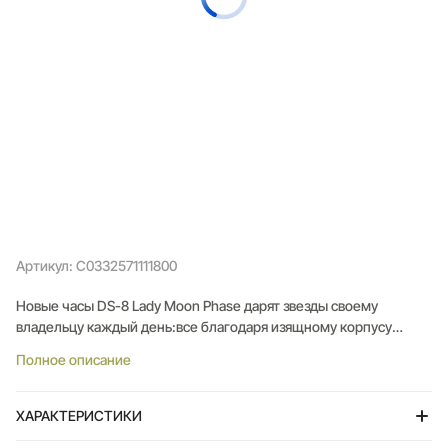
Артикул: C0332571111800
Новые часы DS-8 Lady Moon Phase дарят звезды своему
владельцу каждый день:все благодаря изящному корпусу
диаметром 32,5 мм, классическому указателю фазы Луны,
Полное описание
спортивным и элегантным деталям и высокоточному
кварцевому часовому механизму с сертификатом хронометра.
ХАРАКТЕРИСТИКИ