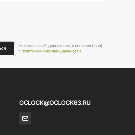
Нажимая на «Подписаться», я согласен (-сна)
ься
c
политикой конфиденциальности
OCLOCK@OCLOCK63.RU