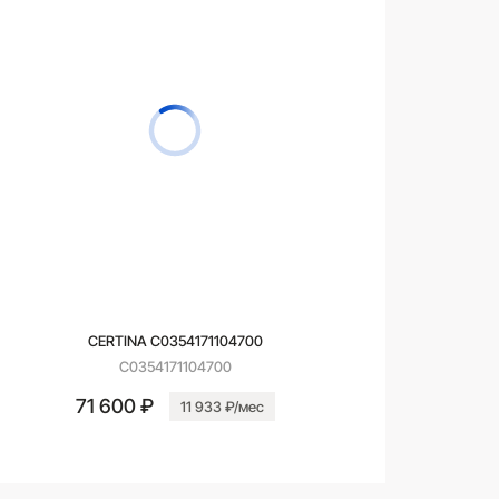
CERTINA C0354171104700
C0354171104700
71 600 ₽
11 933 ₽/мес