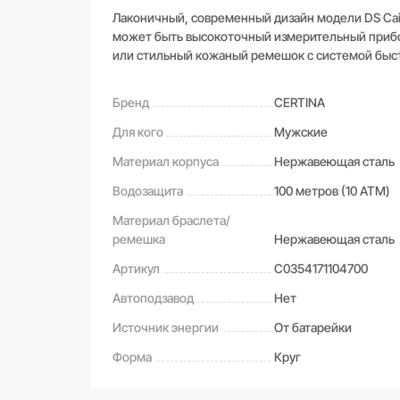
Лаконичный, современный дизайн модели DS Cai
может быть высокоточный измерительный прибо
или стильный кожаный ремешок с системой быс
Бренд
CERTINA
Для кого
Мужские
Материал корпуса
Нержавеющая сталь
Водозащита
100 метров (10 ATM)
Материал браслета/
ремешка
Нержавеющая сталь
Артикул
C0354171104700
Автоподзавод
Нет
Источник энергии
От батарейки
Форма
Круг
САМОВЫВОЗ ИЗ МАГАЗИНА
Оставьте свой отзыв первым