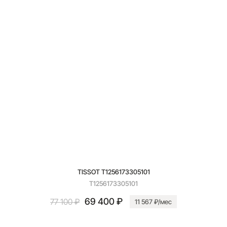
TISSOT T1256173305101
T1256173305101
69 400 ₽
77 100 ₽
11 567 ₽/мес