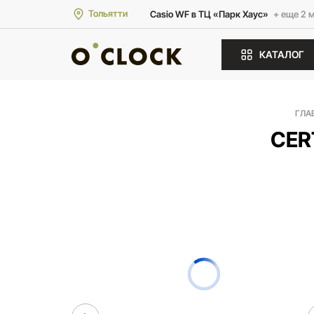
Тольятти
Casio WF в ТЦ «Парк Хаус»
+ еще 2 
КАТАЛОГ
ГЛА
CER