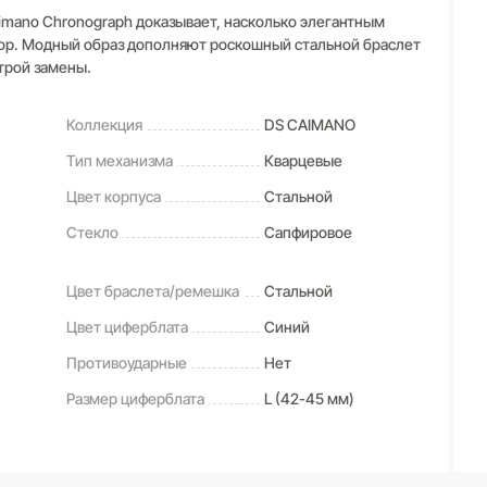
mano Chronograph доказывает, насколько элегантным
р. Модный образ дополняют роскошный стальной браслет
трой замены.
Коллекция
DS CAIMANO
Тип механизма
Кварцевые
Цвет корпуса
Стальной
Стекло
Сапфировое
Цвет браслета/ремешка
Стальной
Цвет циферблата
Синий
Противоударные
Нет
Размер циферблата
L (42-45 мм)