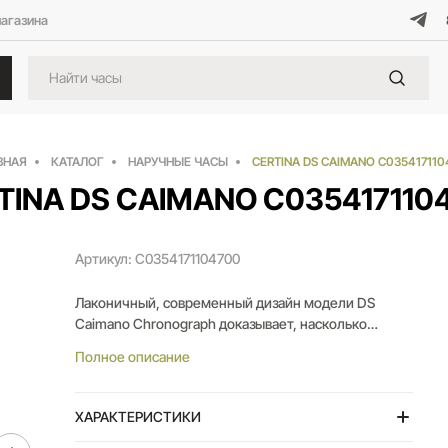
магазина
ВНАЯ
КАТАЛОГ
НАРУЧНЫЕ ЧАСЫ
CERTINA DS CAIMANO C035417110
TINA DS CAIMANO C035417110
Артикул: C0354171104700
Лаконичный, современный дизайн модели DS
Caimano Chronograph доказывает, насколько
элегантным может быть высокоточный
Полное описание
измерительный прибор. Модный образ дополняют
роскошный стальной браслет или стильный
кожаный ремешок с системой быстрой замены.
ХАРАКТЕРИСТИКИ