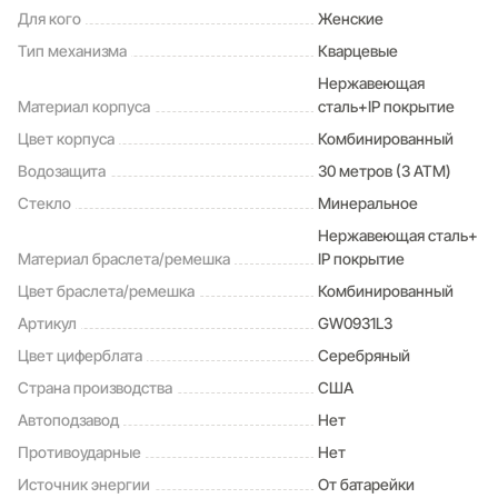
Для кого
Женские
Тип механизма
Кварцевые
Нержавеющая
Материал корпуса
сталь+IP покрытие
Цвет корпуса
Комбинированный
Водозащита
30 метров (3 ATM)
Стекло
Минеральное
Нержавеющая сталь+
Материал браслета/ремешка
IP покрытие
Цвет браслета/ремешка
Комбинированный
Артикул
GW0931L3
Цвет циферблата
Серебряный
Страна производства
США
Автоподзавод
Нет
Противоударные
Нет
Источник энергии
От батарейки