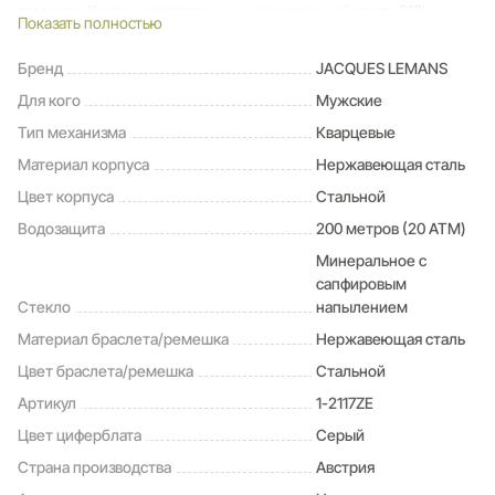
темноте. Корпус изготовлен из нержавеющей стали 316L.
Показать полностью
Диаметр составляет 44 мм. Ударопрочное минеральное
стекло Crystex. Браслет выполнен из литых стальных звеньев с
Бренд
JACQUES LEMANS
надежной застежкой-клипсой.
Для кого
Мужские
Водозащита 20 ATM (200 метров). Завинчивающаяся заводная
головка и задняя крышка позволяют использовать часы для
Тип механизма
Кварцевые
плавания.
Материал корпуса
Нержавеющая сталь
Цвет корпуса
Стальной
Водозащита
200 метров (20 ATM)
Минеральное с
сапфировым
Стекло
напылением
Материал браслета/ремешка
Нержавеющая сталь
Цвет браслета/ремешка
Стальной
Артикул
1-2117ZE
Цвет циферблата
Серый
Страна производства
Австрия