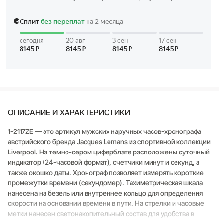
ОПИСАНИЕ И ХАРАКТЕРИСТИКИ
1-2117ZE — это артикул мужских наручных часов-хронографа
австрийского бренда Jacques Lemans из спортивной коллекции
Liverpool. На темно-сером циферблате расположены суточный
индикатор (24-часовой формат), счетчики минут и секунд, а
также окошко даты. Хронограф позволяет измерять короткие
промежутки времени (секундомер). Тахиметрическая шкала
нанесена на безель или внутреннее кольцо для определения
скорости на основании времени в пути. На стрелки и часовые
метки нанесен светонакопительный состав для удобства в