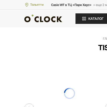
Тольятти
Casio WF в ТЦ «Парк Хаус»
+ еще 2 
КАТАЛОГ
ГЛ
TI