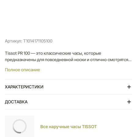
Артикул: T1014171105100
Tissot PR 100 ― это классические часы, которые
предназначены для повседневной носки и отлично смотрятся в
любой ситуации. Модель отличается столь любимым
Полное описание
поклонниками коллекции простым элегантным циферблатом и
лаконичной эстетикой ― воплощением роскоши, высокого
качества исполнения и традиционного стиля.
ХАРАКТЕРИСТИКИ
ДОСТАВКА
Тольятти
Все наручные часы TISSOT