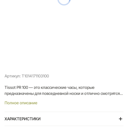
Артикул: T1014171103100
Tissot PR 100 ― это классические часы, которые
предназначены для повседневной носки и отлично смотрятся в
любой ситуации. Модель отличается столь любимым
Полное описание
поклонниками коллекции простым элегантным циферблатом и
лаконичной эстетикой ― воплощением роскоши, высокого
качества исполнения и традиционного стиля.
ХАРАКТЕРИСТИКИ