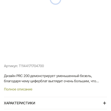
Артикул: T1144171704700
Дизайн PRC 200 демонстрирует уменьшенный безель,
благодаря чему циферблат выглядит очень большим, что
способствует современному внешнему виду и четкому
Полное описание
представлению времени. Часы обладают
водонепроницаемостью до 20 бар (200 м / 660 футов) и
оснащены тахеометром, завинчивающейся заводной головкой
ХАРАКТЕРИСТИКИ
и задней крышкой.