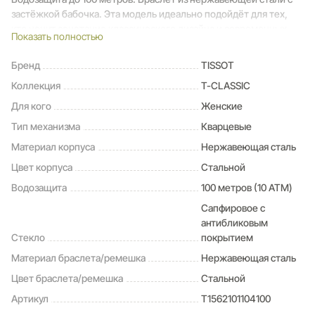
застёжкой бабочка. Эта модель идеально подойдёт для тех,
кто ценит сочетание классического дизайна и современных
Показать полностью
технологий.
Бренд
TISSOT
Коллекция
T-CLASSIC
Для кого
Женские
Тип механизма
Кварцевые
Материал корпуса
Нержавеющая сталь
Цвет корпуса
Стальной
Водозащита
100 метров (10 ATM)
Сапфировое с
антибликовым
Стекло
покрытием
Материал браслета/ремешка
Нержавеющая сталь
Цвет браслета/ремешка
Стальной
Артикул
T1562101104100