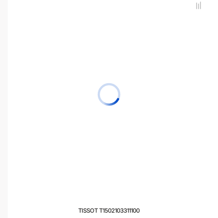
TISSOT T1502103311100