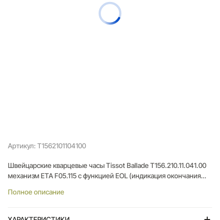
Артикул: T1562101104100
Швейцарские кварцевые часы Tissot Ballade T156.210.11.041.00
механизм ETA F05.115 с функцией EOL (индикация окончания
срока службы батареи). Корпус диаметром 34 мм выполнен из
Полное описание
нержавеющей стали 316L и оснащён рифлёным безелем,
придающим часам классический вид. Синий циферблат
защищён сапфировым стеклом с антибликовым покрытием,
ХАРАКТЕРИСТИКИ