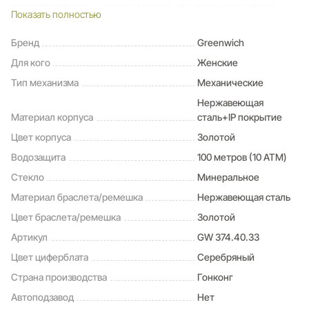
движутся стрелки, часовая и минутная с люминесцентным
Показать полностью
покрытием, которое светится в темноте. Накладные индексы
хорошо читаются, как и выделенное накладной рамкой окошко
Бренд
Greenwich
даты. Повышенная водостойкость составляет 10 атмосфер:
Для кого
Женские
можно плавать, не снимая часы с запястья. Браслет состоит из
литых стальных звеньев и стальной же застежки-клипсы с
Тип механизма
Механические
логотипом бренда. Стильные часы Abeona деликатно
Нержавеющая
подчеркнут элегантность образа и покажут точную
Материал корпуса
сталь+IP покрытие
информацию о времени и дате.
Цвет корпуса
Золотой
Водозащита
100 метров (10 ATM)
Стекло
Минеральное
Материал браслета/ремешка
Нержавеющая сталь
Цвет браслета/ремешка
Золотой
Артикул
GW 374.40.33
Цвет циферблата
Серебряный
Страна производства
Гонконг
Автоподзавод
Нет