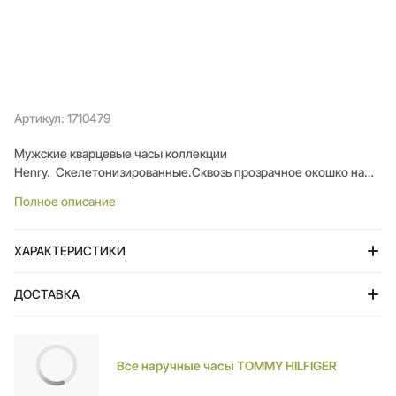
Артикул: 1710479
Мужские кварцевые часы коллекции
Henry. Скелетонизированные.Сквозь прозрачное окошко на
циферблате можно наблюдать за работой механизма.Дата и
Полное описание
день недели вынесены на отдельные циферблаты.12-ти и 24-х
часовой формат времени. Метки в виде штрихов.Минеральное
стекло.Корпус и браслет выполнены из нержавеющей стали с
ХАРАКТЕРИСТИКИ
PVD покрытием. Браслет с традиционной застежкой.
ДОСТАВКА
Тольятти
Все наручные часы TOMMY HILFIGER